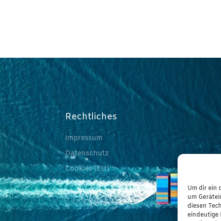
Rechtliches
Impressum
Datenschutz
Cookies (EU)
Kontakt
Um dir ein 
um Gerätei
diesen Tec
eindeutige