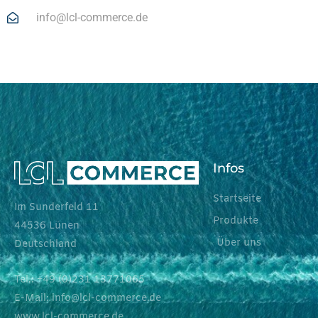
info@lcl-commerce.de
Infos
Startseite
Im Sunderfeld 11
Produkte
44536 Lünen
Über uns
Deutschland
Tel.: +49 (0)231 13771065
E-Mail: info@lcl-commerce.de
www.lcl-commerce.de