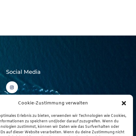
Social Media
I
n
s
t
a
Cookie-Zustimmung verwalten
g
r
a
optimales Erlebnis zu bieten, verwenden wir Technologien wie Cookies,
m
nformationen zu speichern und/oder darauf zuzugreifen. Wenn du
hnologien zustimmst, können wir Daten wie das Surfverhalten oder
 IDs auf dieser Website verarbeiten. Wenn du deine Zustimmung nicht